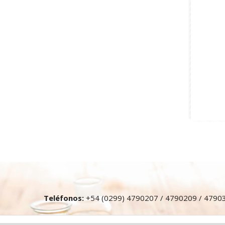
Teléfonos:
+54 (0299) 4790207 / 4790209 / 4790