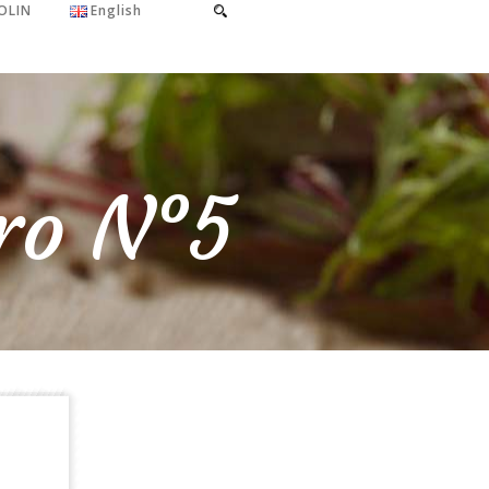
OLIN
English
ro N°5