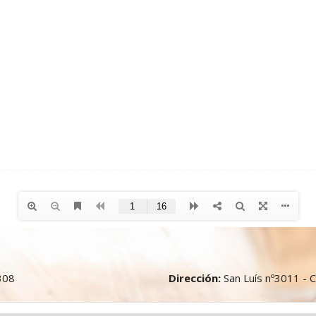
308
Dirección:
San Luís nº3011 - C