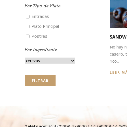
Por Tipo de Plato
Entradas
Plato Principal
Postres
SANDWI
No hay na
Por ingrediente
casero, 
rico,...
LEER M
Teléfonos:
+54 (0299) 4790207 / 4790209 / 4790