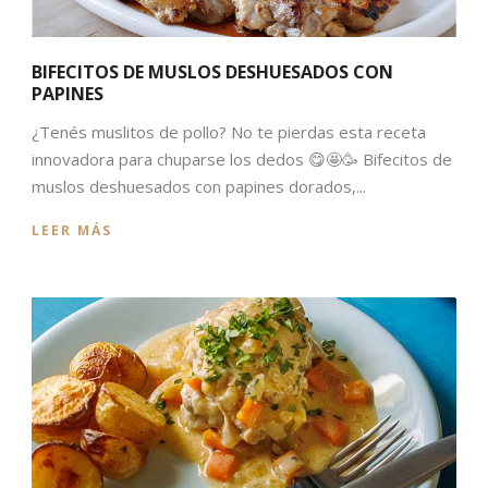
BIFECITOS DE MUSLOS DESHUESADOS CON
PAPINES
¿Tenés muslitos de pollo? No te pierdas esta receta
innovadora para chuparse los dedos 😋🤩🥳 Bifecitos de
muslos deshuesados con papines dorados,...
LEER MÁS