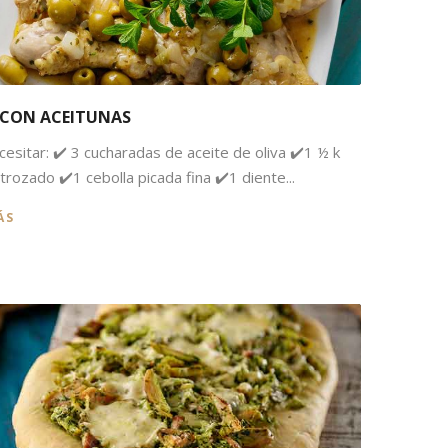
 CON ACEITUNAS
cesitar: ✔️ 3 cucharadas de aceite de oliva ✔️1 ½ k
trozado ✔️1 cebolla picada fina ✔️1 diente...
ÁS