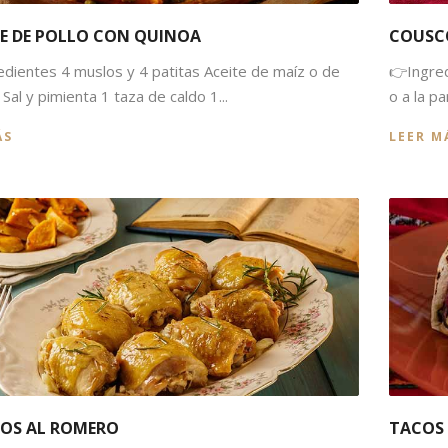
E DE POLLO CON QUINOA
COUSC
edientes 4 muslos y 4 patitas Aceite de maíz o de
👉Ingred
n Sal y pimienta 1 taza de caldo 1...
o a la p
ÁS
LEER M
OS AL ROMERO
TACOS 