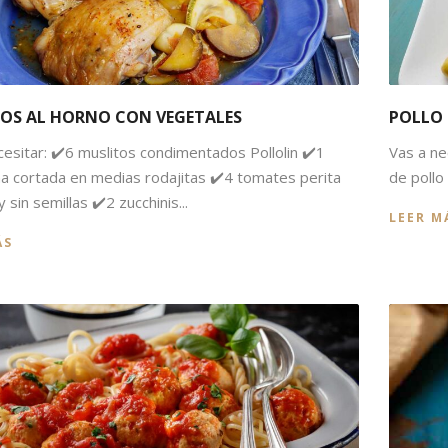
OS AL HORNO CON VEGETALES
POLLO
cesitar: ✔️6 muslitos condimentados Pollolin ✔️1
Vas a ne
a cortada en medias rodajitas ✔️4 tomates perita
de pollo 
 sin semillas ✔️2 zucchinis...
LEER M
ÁS