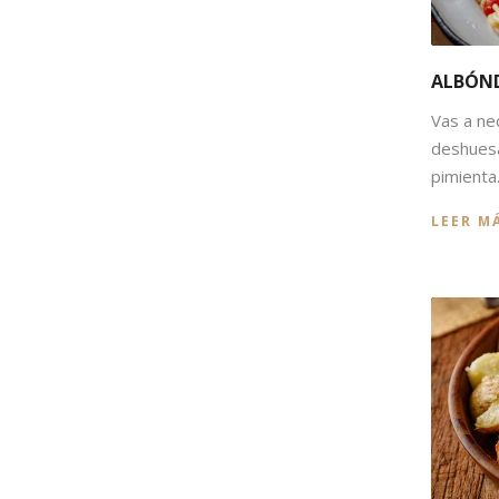
ALBÓN
Vas a ne
deshuesa
pimienta.
LEER M