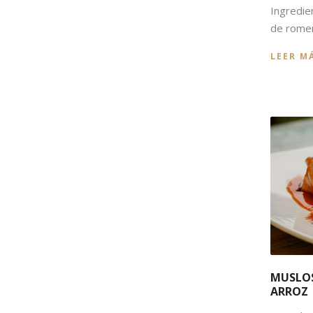
Ingredie
de romero
LEER M
MUSLOS
ARROZ