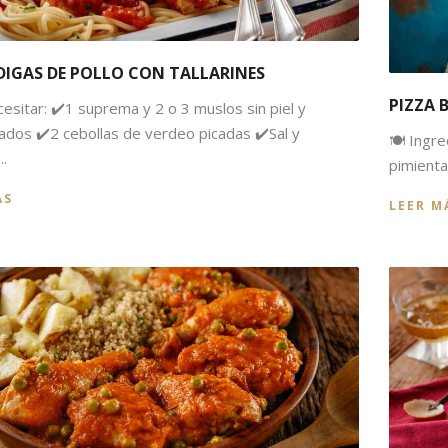
DIGAS DE POLLO CON TALLARINES
PIZZA 
cesitar: ✔️1 suprema y 2 o 3 muslos sin piel y
dos ✔️2 cebollas de verdeo picadas ✔️Sal y
🍽 Ingre
..
pimienta
ÁS
LEER M