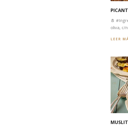
PICANT
🧂 #Ingr
oliva, c/
LEER M
MUSLIT