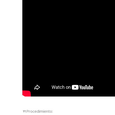
🍴
Procedimiento: