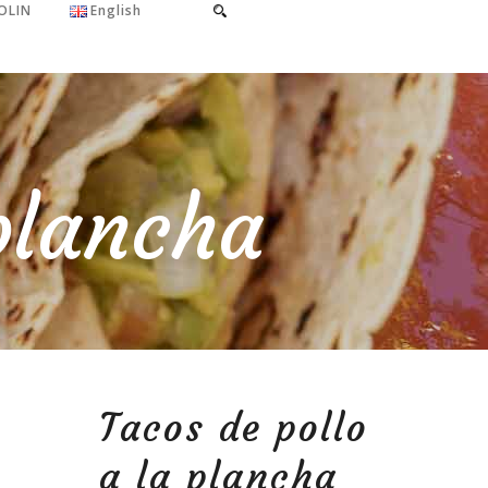
OLIN
English
 plancha
Tacos de pollo
a la plancha