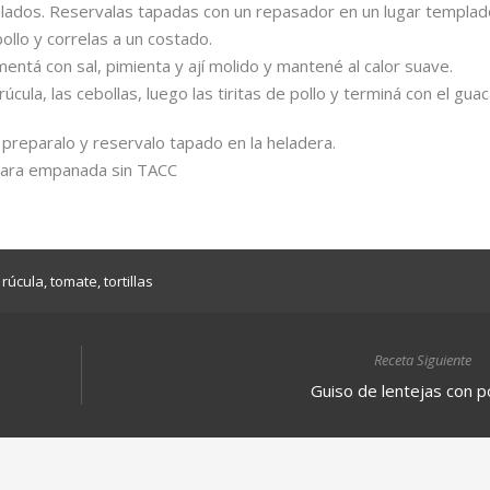
dos lados. Reservalas tapadas con un repasador en un lugar templad
pollo y correlas a un costado.
mentá con sal, pimienta y ají molido y mantené al calor suave.
úcula, las cebollas, luego las tiritas de pollo y terminá con el gua
o, preparalo y reservalo tapado en la heladera.
 para empanada sin TACC
rúcula
,
tomate
,
tortillas
Receta Siguiente
Guiso de lentejas con p