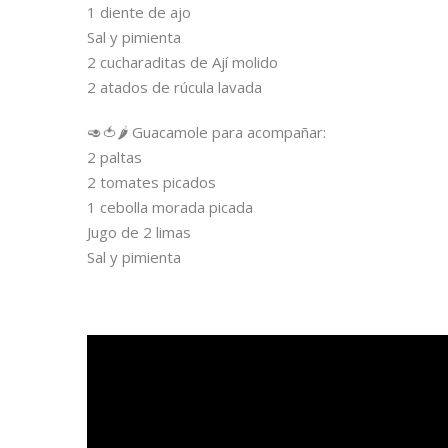
1 diente de ajo
Sal y pimienta
2 cucharaditas de Ají molido
2 atados de rúcula lavada
🥑
🍅
🌶
Guacamole para acompañar:
2 paltas
2 tomates picados
1 cebolla morada picada
Jugo de 2 limas
Sal y pimienta