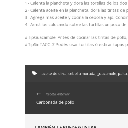
1- Calentá la plancheta y dorá las tortillas de los 
2- Calentá aceite en la plancheta, dorá las tiritas de 
3- Agregá más aceite y cociná la cebolla y ajo. Condi
4- Armá los colocando sobre las tortillas un poco de r
#
TipGuacamole
: Antes de cocinar las tiritas de poll
#
TipSinTACC
🤙
Podés usar tortillas ó estirar tapas
aceite de oliva
,
cebolla morada
,
guacamole
,
palta
,
Receta Anterior
Carbonada de pollo
TAMBIÉN TE PUEDE GUSTAR