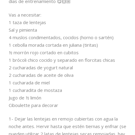
días de entrenamiento 😋🙌🏼
Vas a necesitar:
1 taza de lentejas
Sal y pimienta
4 muslos condimentados, cocidos (horno o sartén)
1 cebolla morada cortada en juliana (tiritas)
½ morrón rojo cortado en cubitos
1 brócoli chico cocido y separado en florcitas chicas
2 cucharadas de yogurt natural
2 cucharadas de aceite de oliva
1 cucharada de miel
1 cucharadita de mostaza
Jugo de ½ limón
Ciboulette para decorar
1- Dejar las lentejas en remojo cubiertas con agua la
noche antes. Hervir hasta que estén tiernas y enfriar (se
pueden utilizar 2 latas de lentejas secas remojadas, hay