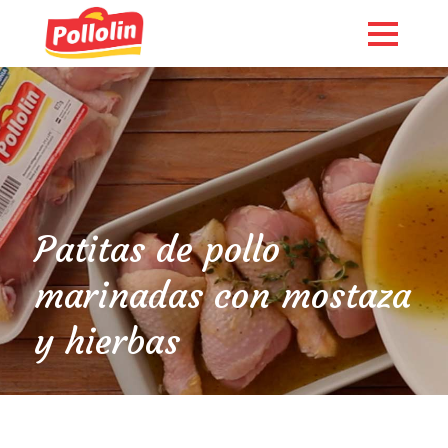
Patitas de pollo
marinadas con mostaza
y hierbas
English