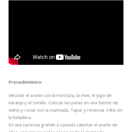
Procedimiento:
Mezclar el aceite con la mostaza, la miel, el jugo de
naranja y el tomillo. Colocar las patas en una fuente de
vidrio y rociar con la marinada. Tapar y reservar 24hs en
la heladera.
En una cacerola grande o cazuela calentar el aceite de
oliva, escurrir las patas reservando la marinada.