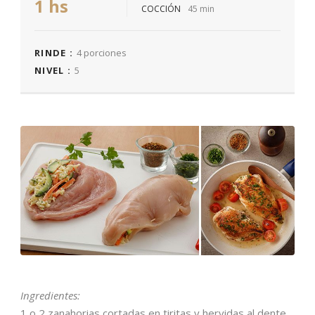
1 hs
COCCIÓN
45 min
RINDE :
4 porciones
NIVEL :
5
Ingredientes:
1 o 2 zanahorias cortadas en tiritas y hervidas al dente