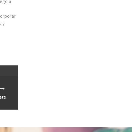
uego a
corporar
s y
tti