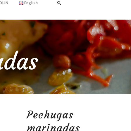
OLIN
English
adas
Pechugas
marinadas