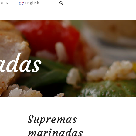
OLIN
English
adas
Supremas
marinadas