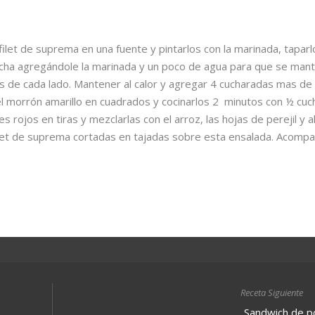
filet de suprema en una fuente y pintarlos con la marinada, taparl
lancha agregándole la marinada y un poco de agua para que se man
os de cada lado. Mantener al calor y agregar 4 cucharadas mas de 
 el morrón amarillo en cuadrados y cocinarlos 2 minutos con ½ cu
 rojos en tiras y mezclarlas con el arroz, las hojas de perejil y a
filet de suprema cortadas en tajadas sobre esta ensalada. Acomp
Receta Siguiente
Sandwich de po