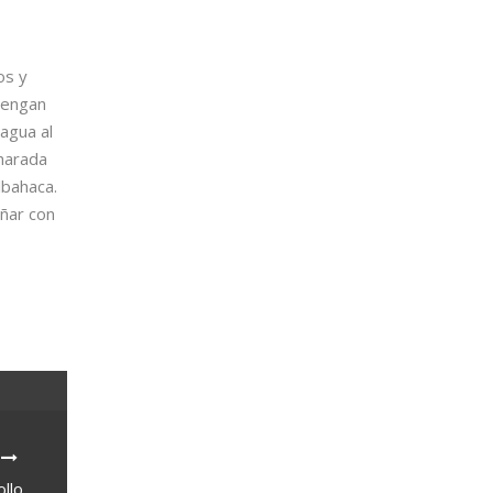
os y
tengan
agua al
charada
lbahaca.
añar con
llo