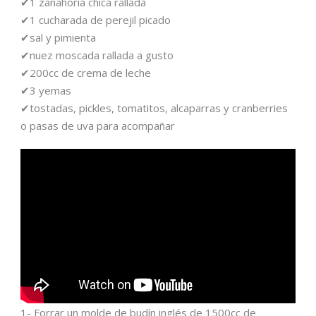
✔1 zanahoria chica rallada
✔1 cucharada de perejil picado
✔sal y pimienta
✔nuez moscada rallada a gusto
✔200cc de crema de leche
✔3 yemas
✔tostadas, pickles, tomatitos, alcaparras y cranberries
o pasas de uva para acompañar
1- Forrar un molde de budín inglés de 1500cc de