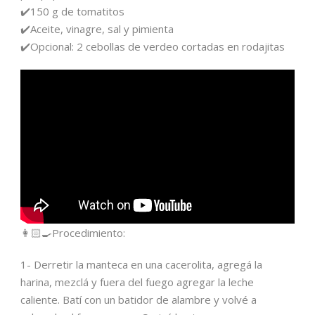
✔️150 g de tomatitos
✔️Aceite, vinagre, sal y pimienta
✔️Opcional: 2 cebollas de verdeo cortadas en rodajitas
👩🏻‍🍳Procedimiento:
1- Derretir la manteca en una cacerolita, agregá la
harina, mezclá y fuera del fuego agregar la leche
caliente. Batí con un batidor de alambre y volvé a