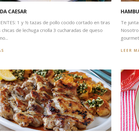
HAMBU
DA CAESAR
Te junta
NTES: 1 y ½ tazas de pollo cocido cortado en tiras
Nosotro
s chicas de lechuga criolla 3 cucharadas de queso
gourmet.
o...
LEER M
ÁS