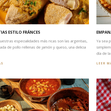
IAS ESTILO FRÁNCES
EMPAN
uestras especialidades más ricas son las argentias,
Ya sea p
cada de pollo rellenas de jamón y queso, una delicia
simpleme
día de l
ÁS
LEER M