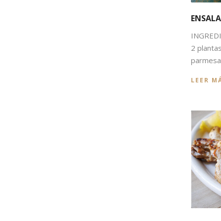
ENSALA
INGREDIE
2 planta
parmesan
LEER M