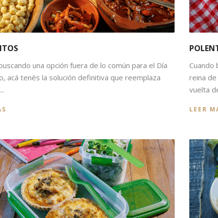
ITOS
POLEN
 buscando una opción fuera de lo común para el Día
Cuando b
o, acá tenés la solución definitiva que reemplaza
reina de
..
vuelta de
ÁS
LEER M