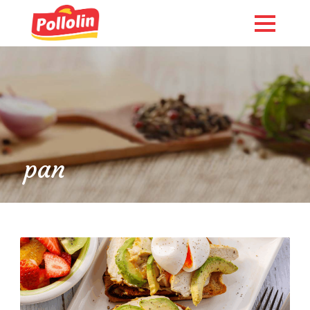
pan
English