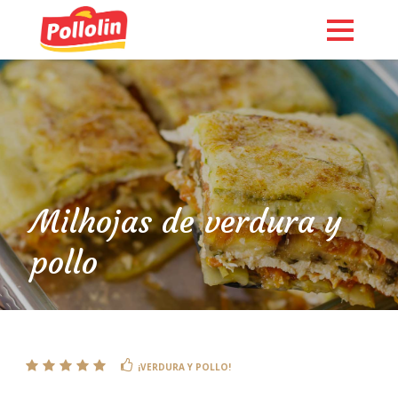
Milhojas de verdura y
pollo
English
¡VERDURA Y POLLO!