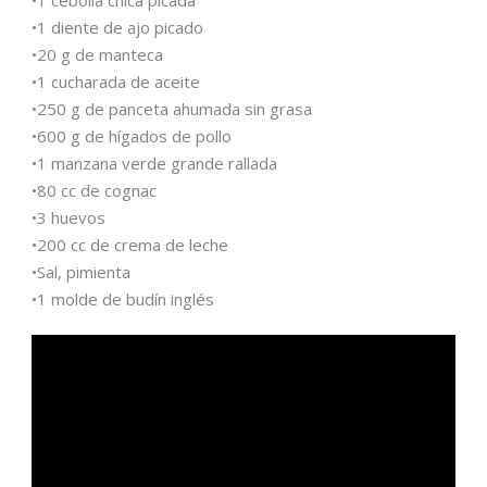
•1 cebolla chica picada
•1 diente de ajo picado
•20 g de manteca
•1 cucharada de aceite
•250 g de panceta ahumada sin grasa
•600 g de hígados de pollo
•1 manzana verde grande rallada
•80 cc de cognac
•3 huevos
•200 cc de crema de leche
•Sal, pimienta
•1 molde de budín inglés