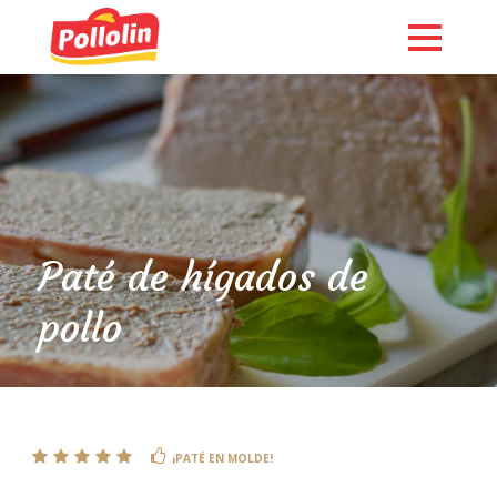
Paté de hígados de
pollo
English
¡PATÉ EN MOLDE!